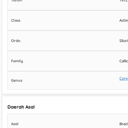
Acti
Class
Silu
Ordo
Call
Family
Cory
Genus
Daerah Asal
Brazi
Asal