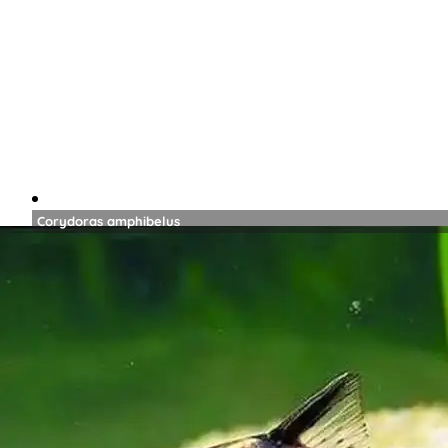
Corydoras amphibelus