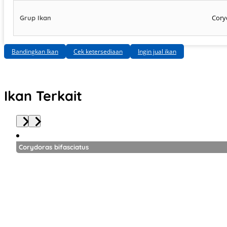
Cory
Grup Ikan
Bandingkan Ikan
Cek ketersediaan
Ingin jual ikan
Ikan Terkait
Corydoras bifasciatus