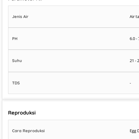
Air t
Jenis Air
6.0 - 
PH
21 - 
Suhu
-
TDS
Reproduksi
Egg 
Cara Reproduksi