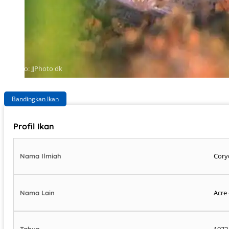
Photo: JJPhoto dk
Bandingkan Ikan
Profil Ikan
Cory
Nama Ilmiah
Acre
Nama Lain
1972
Tahun