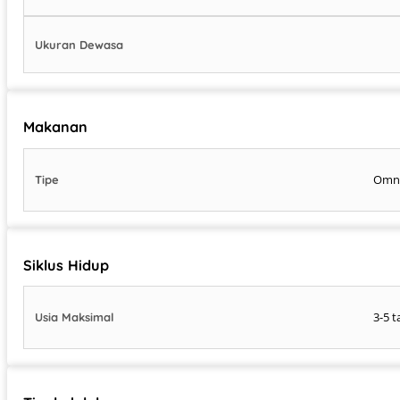
Ukuran Dewasa
Makanan
Omn
Tipe
Siklus Hidup
3-5 
Usia Maksimal