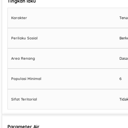
Tingkah laku
Tena
Karakter
Berk
Perilaku Sosial
Dasar
Area Renang
6
Populasi Minimal
Tida
Sifat Teritorial
Parameter Air