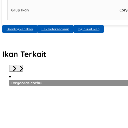
Cory
Grup Ikan
Bandingkan Ikan
Cek ketersediaan
Ingin jual ikan
Ikan Terkait
Corydoras cochui