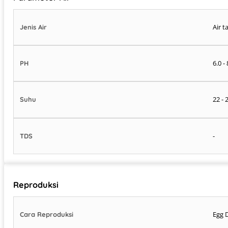
Air t
Jenis Air
6.0 - 
PH
22 - 
Suhu
-
TDS
Reproduksi
Egg 
Cara Reproduksi