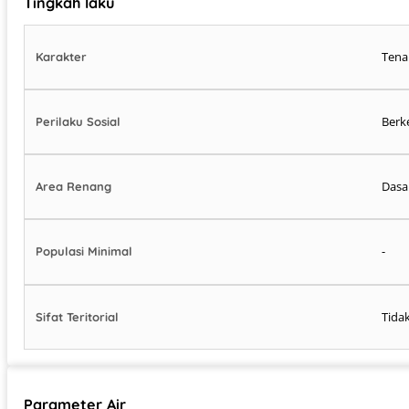
Tingkah laku
Tena
Karakter
Berk
Perilaku Sosial
Dasar
Area Renang
-
Populasi Minimal
Tida
Sifat Teritorial
Parameter Air