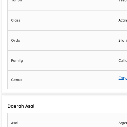
Acti
Class
Silu
Ordo
Call
Family
Cory
Genus
Daerah Asal
Arge
Asal