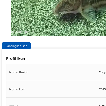
Photo: Fishkeeper UK
Bandingkan Ikan
Profil Ikan
Cory
Nama Ilmiah
C015
Nama Lain
1995
Tahun