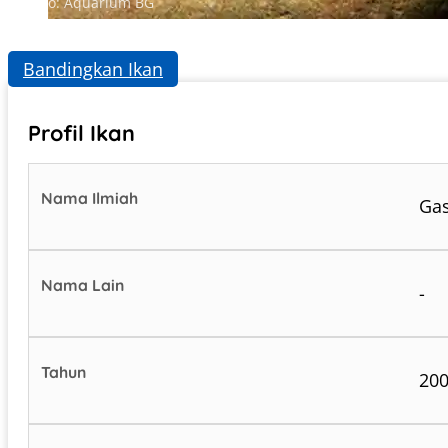
Photo: Aquarium BG
Bandingkan Ikan
Profil Ikan
Nama Ilmiah
Gas
Nama Lain
-
Tahun
20