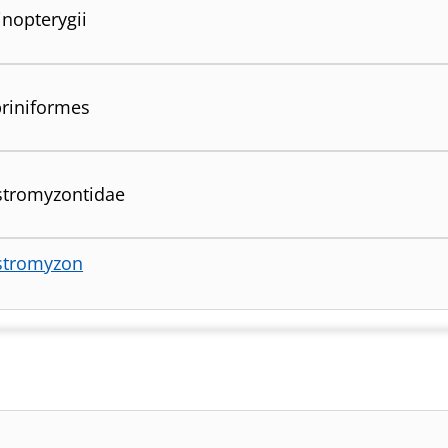
inopterygii
riniformes
tromyzontidae
stromyzon