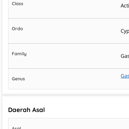
Class
Act
Ordo
Cyp
Family
Gas
Ga
Genus
Daerah Asal
Asal