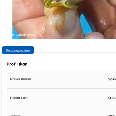
Photo: Gabon Biota .org
Bandingkan Ikan
Profil Ikan
Syno
Nama Ilmiah
Sciss
Nama Lain
2006
Tahun