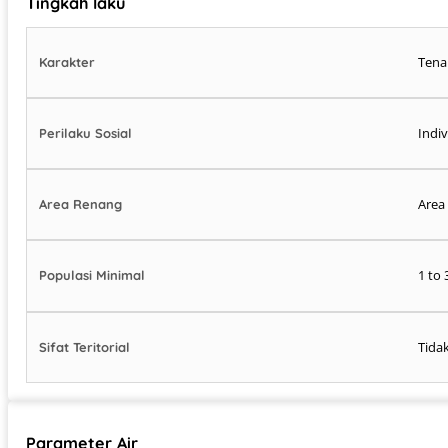
Tingkah laku
Tena
Karakter
Indi
Perilaku Sosial
Area 
Area Renang
1 to 
Populasi Minimal
Tida
Sifat Teritorial
Parameter Air