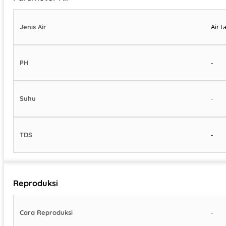
Air t
Jenis Air
-
PH
-
Suhu
-
TDS
Reproduksi
-
Cara Reproduksi