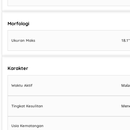
Morfologi
18.1"
Ukuran Maks
Karakter
Mala
Waktu Aktif
Men
Tingkat Kesulitan
Usia Kematangan