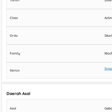
Acti
Class
Silu
Ordo
Moc
Family
Syno
Genus
Daerah Asal
Gab
Asal