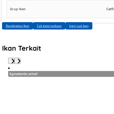
Catf
Grup Ikan
Bandingkan Ikan
Cek ketersediaan
Ingin jual ikan
Ikan Terkait
Synodontis schall