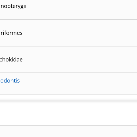
inopterygii
uriformes
chokidae
odontis