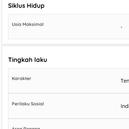
Siklus Hidup
Usia Maksimal
-
Tingkah laku
Karakter
Te
Perilaku Sosial
Ind
Area Renang