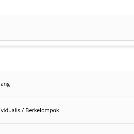
nang
ividualis / Berkelompok