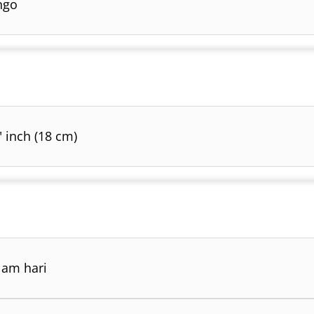
ngo
" inch (18 cm)
am hari