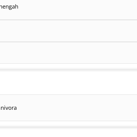
nengah
nivora