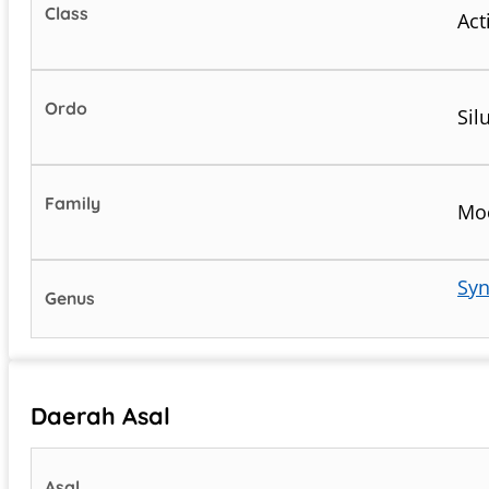
Class
Act
Ordo
Sil
Family
Mo
Syn
Genus
Daerah Asal
Asal