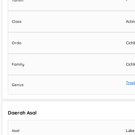
Acti
Class
Cich
Ordo
Cichl
Family
Trop
Genus
Daerah Asal
Lake
Asal