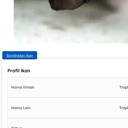
Photo: Tropeland
Bandingkan Ikan
Profil Ikan
Trop
Nama Ilmiah
Trop
Nama Lain
-
Tahun