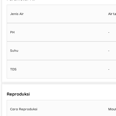
Air t
Jenis Air
-
PH
-
Suhu
-
TDS
Reproduksi
Mou
Cara Reproduksi