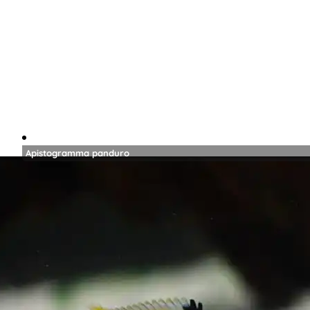
Apistogramma panduro