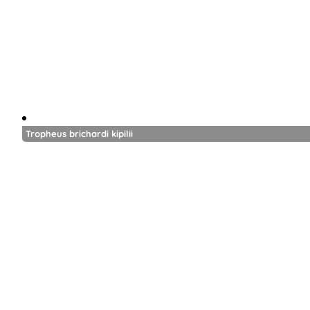
Tropheus brichardi kipilii