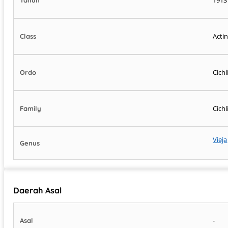
Acti
Class
Cich
Ordo
Cichl
Family
Vieja
Genus
Daerah Asal
-
Asal