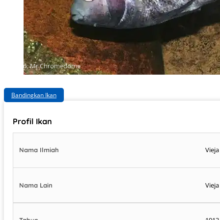
Photo: Mr Chromedome
Bandingkan Ikan
Profil Ikan
Viej
Nama Ilmiah
Vieja
Nama Lain
1913
Tahun