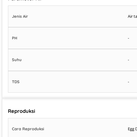
Air t
Jenis Air
-
PH
-
Suhu
-
TDS
Reproduksi
Egg 
Cara Reproduksi