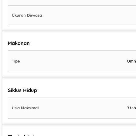
Ukuran Dewasa
Makanan
Omn
Tipe
Siklus Hidup
3 ta
Usia Maksimal