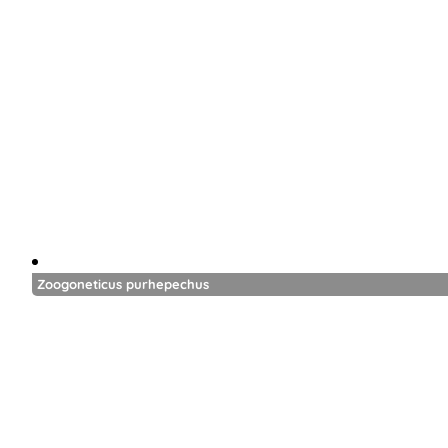
Zoogoneticus purhepechus