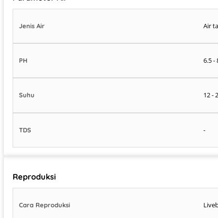
Air t
Jenis Air
6.5 - 
PH
12 - 
Suhu
-
TDS
Reproduksi
Live
Cara Reproduksi