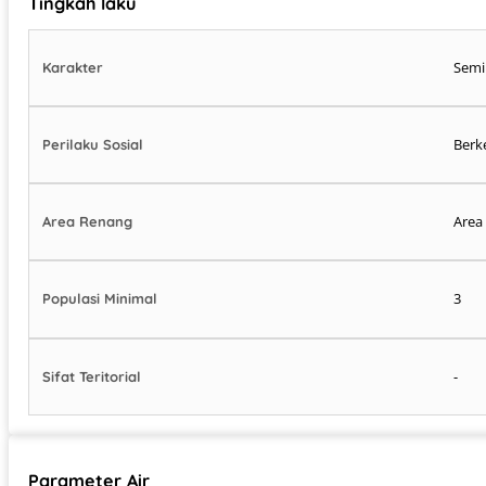
Tingkah laku
Semi
Karakter
Berk
Perilaku Sosial
Area
Area Renang
3
Populasi Minimal
-
Sifat Teritorial
Parameter Air