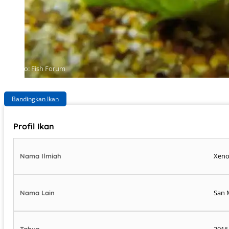
Photo: Fish Forum
Bandingkan Ikan
Profil Ikan
Xeno
Nama Ilmiah
San M
Nama Lain
2016
Tahun