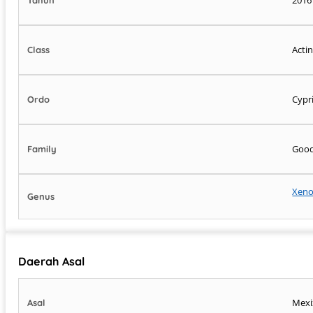
Acti
Class
Cypr
Ordo
Good
Family
Xeno
Genus
Daerah Asal
Mexi
Asal