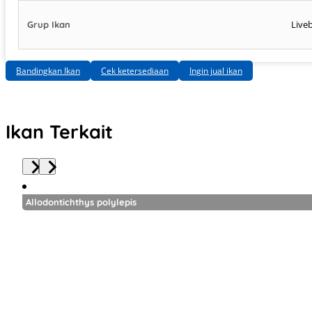
Live
Grup Ikan
Bandingkan Ikan
Cek ketersediaan
Ingin jual ikan
Ikan Terkait
Allodontichthys polylepis