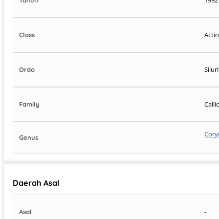
Acti
Class
Silu
Ordo
Call
Family
Cory
Genus
Daerah Asal
-
Asal