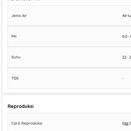
Air t
Jenis Air
6.0 - 
PH
22 - 
Suhu
-
TDS
Reproduksi
Egg 
Cara Reproduksi