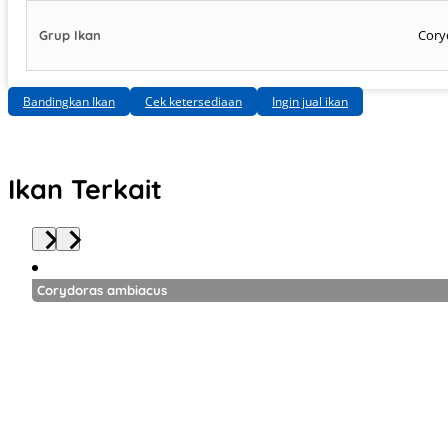
Cory
Grup Ikan
Bandingkan Ikan
Cek ketersediaan
Ingin jual ikan
Ikan Terkait
Corydoras ambiacus