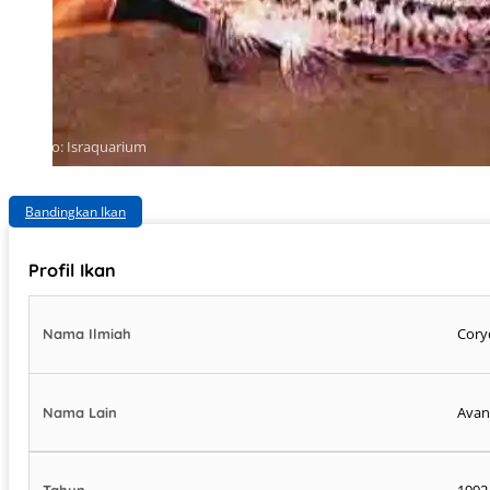
Photo: Israquarium
Bandingkan Ikan
Profil Ikan
Cory
Nama Ilmiah
Avan
Nama Lain
1992
Tahun