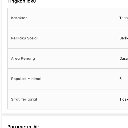
Tingkah laku
Tena
Karakter
Berk
Perilaku Sosial
Dasar
Area Renang
6
Populasi Minimal
Tida
Sifat Teritorial
Parameter Air