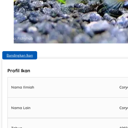
Photo: Fishyhub
Bandingkan Ikan
Profil Ikan
Cory
Nama Ilmiah
Cory
Nama Lain
1960
Tahun