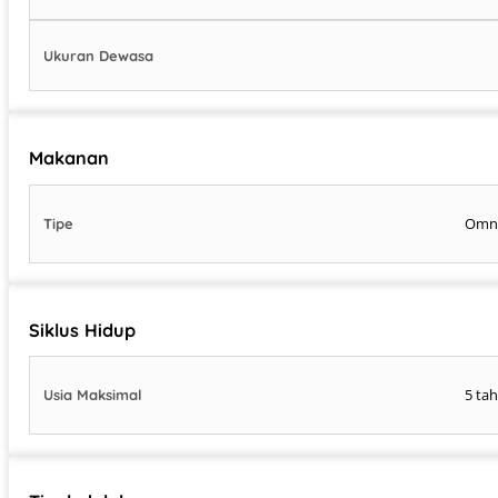
Ukuran Dewasa
Makanan
Omn
Tipe
Siklus Hidup
5 ta
Usia Maksimal