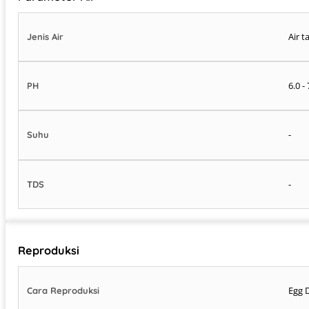
Air t
Jenis Air
6.0 - 
PH
-
Suhu
-
TDS
Reproduksi
Egg 
Cara Reproduksi