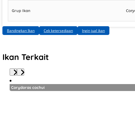
Cory
Grup Ikan
Bandingkan Ikan
Cek ketersediaan
Ingin jual ikan
Ikan Terkait
Corydoras cochui