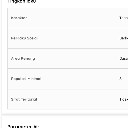
Tingkah laku
Tena
Karakter
Berk
Perilaku Sosial
Dasar
Area Renang
8
Populasi Minimal
Tida
Sifat Teritorial
Parameter Air