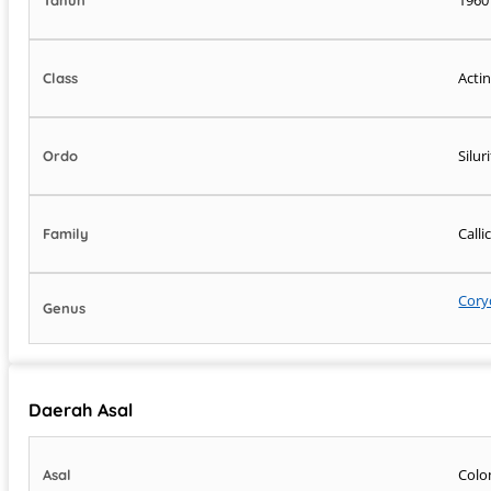
Acti
Class
Silu
Ordo
Call
Family
Cory
Genus
Daerah Asal
Colo
Asal