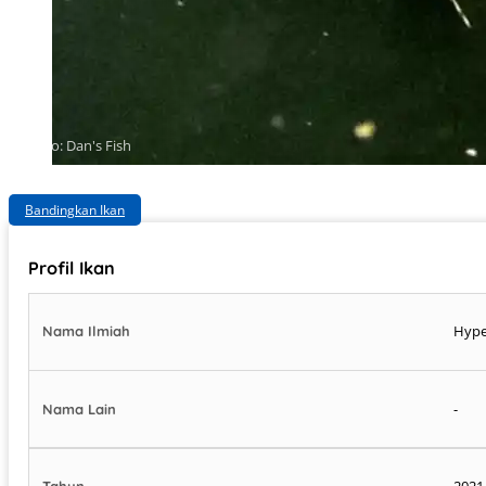
Photo: Dan's Fish
Bandingkan Ikan
Profil Ikan
Hype
Nama Ilmiah
-
Nama Lain
2021
Tahun