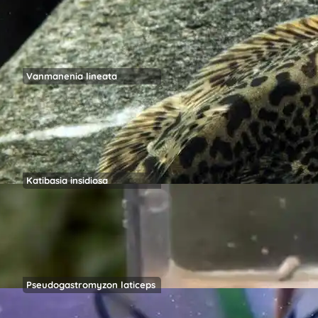
Vanmanenia lineata
Katibasia insidiosa
Pseudogastromyzon laticeps