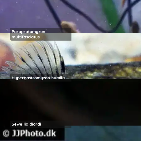
Paraprotomyzon
multifasciatus
Hypergastromyzon humilis
Sewellia diardi