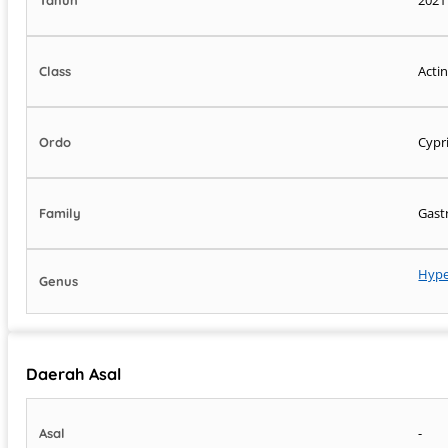
Acti
Class
Cypr
Ordo
Gast
Family
Hype
Genus
Daerah Asal
-
Asal