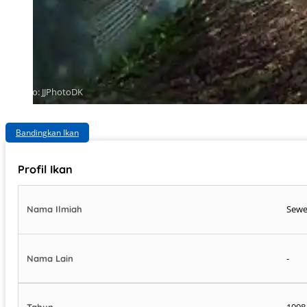
Photo: JJPhotoDK
Bandingkan Ikan
Profil Ikan
Sewel
Nama Ilmiah
-
Nama Lain
1998
Tahun