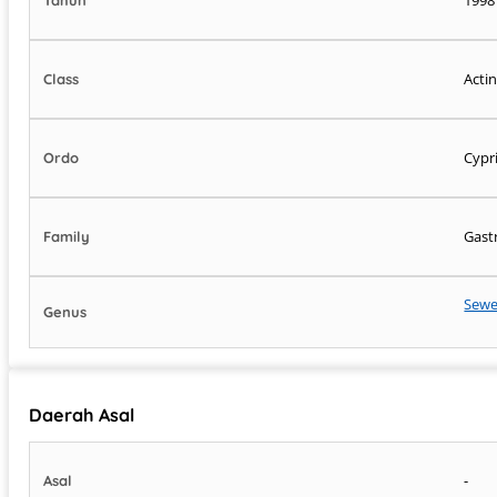
Acti
Class
Cypr
Ordo
Gast
Family
Sewel
Genus
Daerah Asal
-
Asal