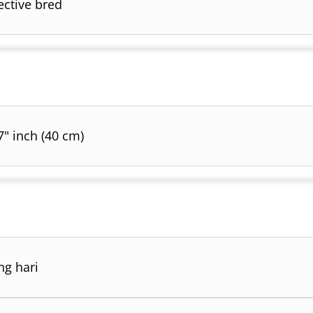
ective bred
7" inch (40 cm)
ng hari