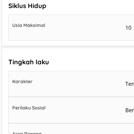
Siklus Hidup
Usia Maksimal
10
Tingkah laku
Karakter
Te
Perilaku Sosial
Be
Area Renang