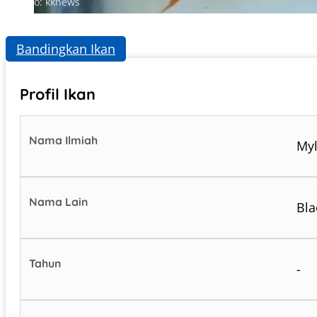
Photo: kknews
Bandingkan Ikan
Profil Ikan
Nama Ilmiah
Myl
Nama Lain
Bla
Tahun
-