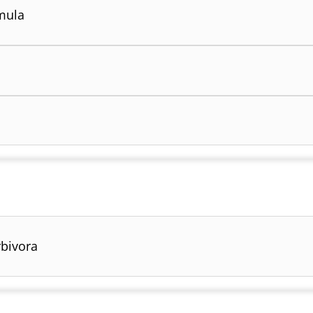
mula
bivora