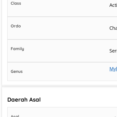
Class
Act
Ordo
Cha
Family
Ser
Myl
Genus
Daerah Asal
Asal