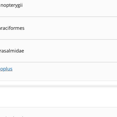
inopterygii
raciformes
rasalmidae
oplus