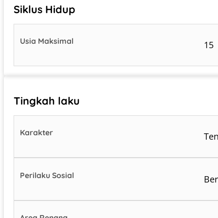
Siklus Hidup
Usia Maksimal
15
Tingkah laku
Karakter
Te
Perilaku Sosial
Be
Area Renang