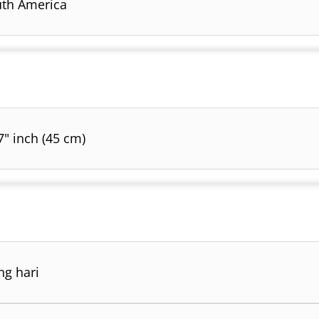
th America
7" inch (45 cm)
ng hari