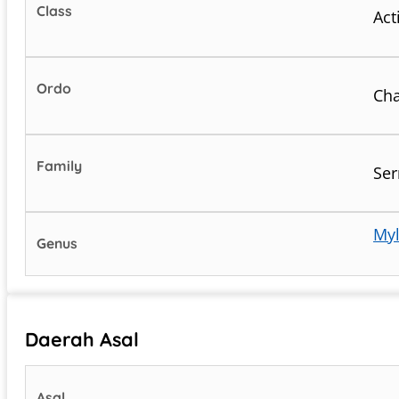
Class
Act
Ordo
Cha
Family
Ser
Myl
Genus
Daerah Asal
Asal