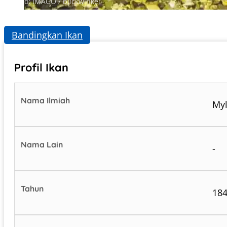
Photo: IMAGO / blickwinkel
Bandingkan Ikan
Profil Ikan
Nama Ilmiah
Myl
Nama Lain
-
Tahun
18