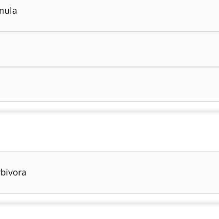
mula
bivora