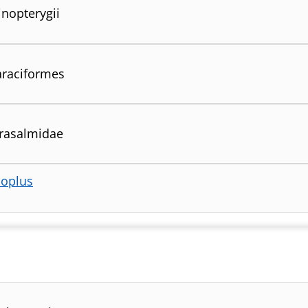
inopterygii
raciformes
rasalmidae
oplus