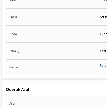
Acti
Class
Cypr
Ordo
Gast
Family
Para
Genus
Daerah Asal
-
Asal