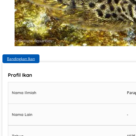
Photo: Biotope Aquarium
Bandingkan Ikan
Profil Ikan
Para
Nama Ilmiah
-
Nama Lain
1935
Tahun