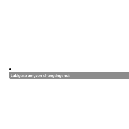
Labigastromyzon changtingensis